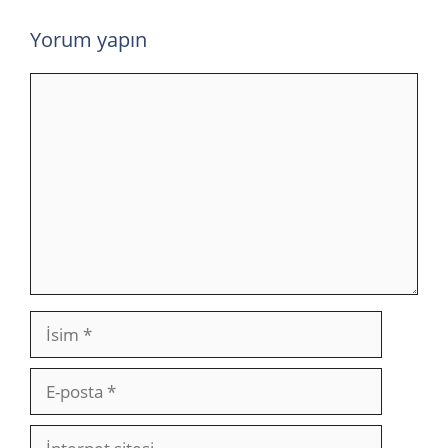
Yorum yapın
Yorum
İsim
E-
posta
İnternet