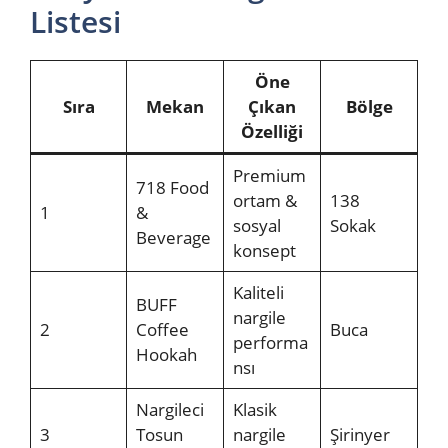
Listesi
Öne
Sıra
Mekan
Çıkan
Bölge
Özelliği
Premium
718 Food
ortam &
138
1
&
sosyal
Sokak
Beverage
konsept
Kaliteli
BUFF
nargile
2
Coffee
Buca
performa
Hookah
nsı
Nargileci
Klasik
3
Tosun
nargile
Şirinyer