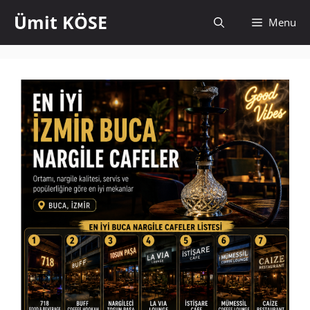
İçeriğe
Ümit KÖSE
Menu
atla