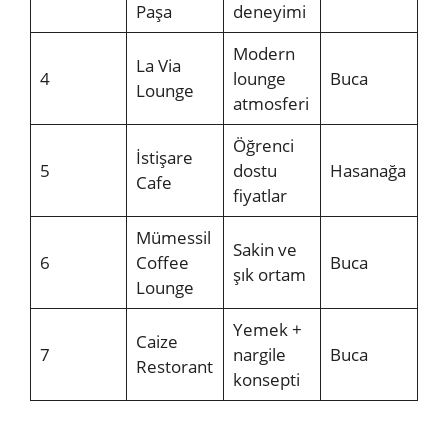
Paşa
deneyimi
Modern
La Via
4
lounge
Buca
Lounge
atmosferi
Öğrenci
İstişare
5
dostu
Hasanağa
Cafe
fiyatlar
Mümessil
Sakin ve
6
Coffee
Buca
şık ortam
Lounge
Yemek +
Caize
7
nargile
Buca
Restorant
konsepti