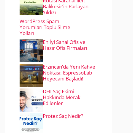
Rotası Karahaliller:
Balıkesir’in Parlayan
Yıldızı
WordPress Spam
Yorumları Toplu Silme
Yolları
En İyi Sanal Ofis ve
Hazır Ofis Firmaları
Erzincan’da Yeni Kahve
Noktası: EspressoLab
Heyecanı Başladı!
DHI Saç Ekimi
Hakkında Merak
Edilenler
Protez Saç Nedir?