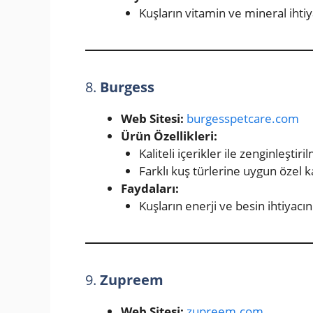
Kuşların vitamin ve mineral ihtiya
8.
Burgess
Web Sitesi:
burgesspetcare.com
Ürün Özellikleri:
Kaliteli içerikler ile zenginleştir
Farklı kuş türlerine uygun özel k
Faydaları:
Kuşların enerji ve besin ihtiyacını
9.
Zupreem
Web Sitesi:
zupreem.com