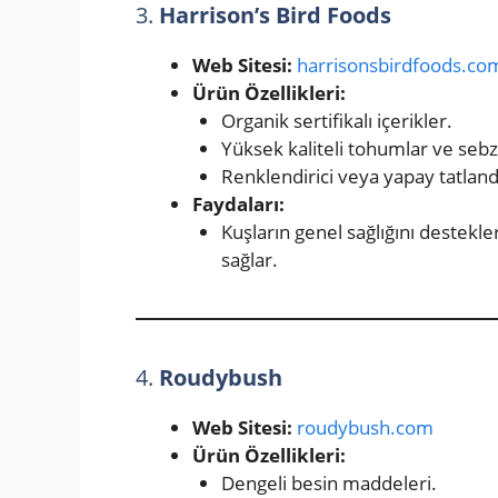
3.
Harrison’s Bird Foods
Web Sitesi:
harrisonsbirdfoods.co
Ürün Özellikleri:
Organik sertifikalı içerikler.
Yüksek kaliteli tohumlar ve sebz
Renklendirici veya yapay tatland
Faydaları:
Kuşların genel sağlığını destekl
sağlar.
4.
Roudybush
Web Sitesi:
roudybush.com
Ürün Özellikleri:
Dengeli besin maddeleri.