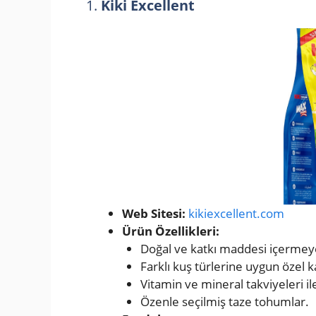
1.
Kiki Excellent
Web Sitesi:
kikiexcellent.com
Ürün Özellikleri:
Doğal ve katkı maddesi içermey
Farklı kuş türlerine uygun özel k
Vitamin ve mineral takviyeleri ile
Özenle seçilmiş taze tohumlar.