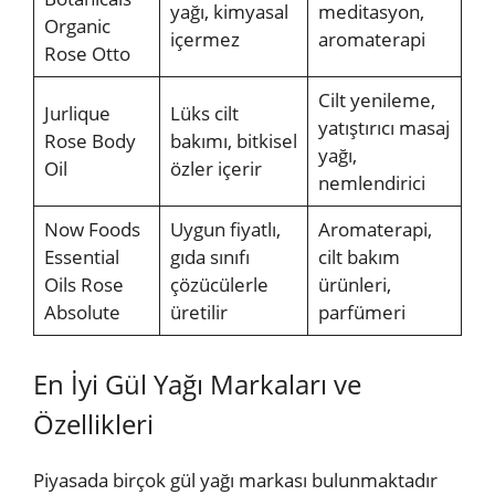
yağı, kimyasal
meditasyon,
Organic
içermez
aromaterapi
Rose Otto
Cilt yenileme,
Jurlique
Lüks cilt
yatıştırıcı masaj
Rose Body
bakımı, bitkisel
yağı,
Oil
özler içerir
nemlendirici
Now Foods
Uygun fiyatlı,
Aromaterapi,
Essential
gıda sınıfı
cilt bakım
Oils Rose
çözücülerle
ürünleri,
Absolute
üretilir
parfümeri
En İyi Gül Yağı Markaları ve
Özellikleri
Piyasada birçok gül yağı markası bulunmaktadır