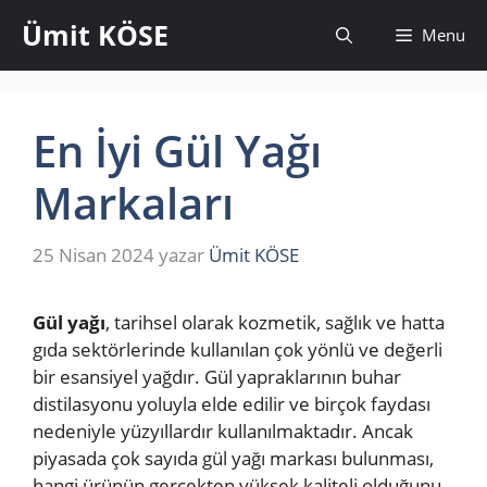
İçeriğe
Ümit KÖSE
Menu
atla
En İyi Gül Yağı
Markaları
25 Nisan 2024
yazar
Ümit KÖSE
Gül yağı
, tarihsel olarak kozmetik, sağlık ve hatta
gıda sektörlerinde kullanılan çok yönlü ve değerli
bir esansiyel yağdır. Gül yapraklarının buhar
distilasyonu yoluyla elde edilir ve birçok faydası
nedeniyle yüzyıllardır kullanılmaktadır. Ancak
piyasada çok sayıda gül yağı markası bulunması,
hangi ürünün gerçekten yüksek kaliteli olduğunu