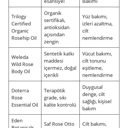
esansiyel
Bakımı
Organik
Trilogy
Yüz bakımı,
sertifikalı,
Certified
izleri azaltma,
antioksidan
Organic
cilt
açısından
Rosehip Oil
nemlendirme
zengin
Sentetik katkı
Vücut bakımı,
Weleda
maddesi
cilt tonunu
Wild Rose
içermez, doğal
eşitleme,
Body Oil
içerikli
nemlendirme
Duygusal
Doterra
Terapötik
denge, cilt
Rose
grade, sıkı
sağlığı, kişisel
Essential Oil
kalite kontrolü
bakım
Eden
Saf Rose Otto
Cilt bakımı,
Botanicals