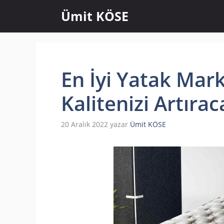
İçeriğe
Ümit KÖSE
atla
En İyi Yatak Mark
Kalitenizi Artıra
20 Aralık 2022
yazar
Ümit KÖSE