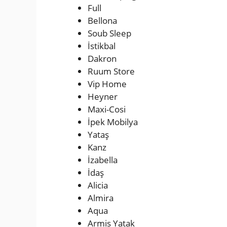
Full
Bellona
Soub Sleep
İstikbal
Dakron
Ruum Store
Vip Home
Heyner
Maxi-Cosi
İpek Mobilya
Yataş
Kanz
İzabella
İdaş
Alicia
Almira
Aqua
Armis Yatak