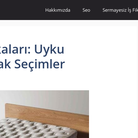
Hakkımızda
Seo
Sermayesiz İş Fik
aları: Uyku
cak Seçimler