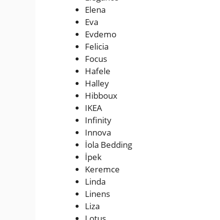
Elena
Eva
Evdemo
Felicia
Focus
Hafele
Halley
Hibboux
IKEA
Infinity
Innova
İola Bedding
İpek
Keremce
Linda
Linens
Liza
Lotus