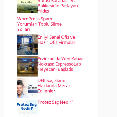
Rotası Karahaliller:
Balıkesir’in Parlayan
Yıldızı
WordPress Spam
Yorumları Toplu Silme
Yolları
En İyi Sanal Ofis ve
Hazır Ofis Firmaları
Erzincan’da Yeni Kahve
Noktası: EspressoLab
Heyecanı Başladı!
DHI Saç Ekimi
Hakkında Merak
Edilenler
Protez Saç Nedir?