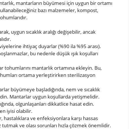
tarlık, mantarların büyümesi için uygun bir ortamı
kullanabileceğiniz bazı malzemeler, kompost,
ohumlarıdır.
rak, uygun sıcaklık aralığı değişebilir, ancak
lıdır.
yelerine ihtiyaç duyarlar (%90 ila %95 arası).
hoşlanmazlar, bu nedenle düşük ışık koşulları
ar tohumlarını mantarlık ortamına ekleyin. Bu,
humları ortama yerleştirirken sterilizasyon
arlar büyümeye başladığında, nem ve sıcaklık
edin. Mantarlar uygun koşullarda yetişmelidir.
ında, olgunlaşanları dikkatlice hasat edin.
iyisi olabilir.
r, hastalıklara ve enfeksiyonlara karşı hassas
z tutmak ve olası sorunları hızla çözmek önemlidir.