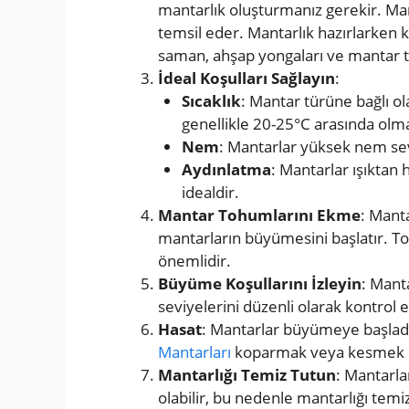
mantarlık oluşturmanız gerekir. Man
temsil eder. Mantarlık hazırlarken 
saman, ahşap yongaları ve mantar t
İdeal
Koşulları
Sağlayın
:
Sıcaklık
: Mantar türüne bağlı ola
genellikle 20-25°C arasında olma
Nem
: Mantarlar yüksek nem sevi
Aydınlatma
: Mantarlar ışıktan 
idealdir.
Mantar
Tohumlarını
Ekme
: Mant
mantarların büyümesini başlatır. To
önemlidir.
Büyüme
Koşullarını
İzleyin
: Mant
seviyelerini düzenli olarak kontrol 
Hasat
: Mantarlar büyümeye başladığ
Mantarları
koparmak veya kesmek en 
Mantarlığı
Temiz
Tutun
: Mantarla
olabilir, bu nedenle mantarlığı temi