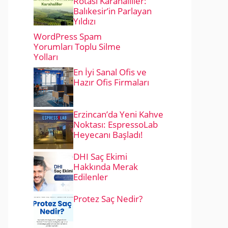
Rotası Karahaliller:
Balıkesir’in Parlayan
Yıldızı
WordPress Spam
Yorumları Toplu Silme
Yolları
En İyi Sanal Ofis ve
Hazır Ofis Firmaları
Erzincan’da Yeni Kahve
Noktası: EspressoLab
Heyecanı Başladı!
DHI Saç Ekimi
Hakkında Merak
Edilenler
Protez Saç Nedir?