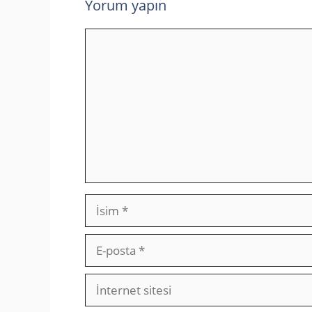
Yorum yapın
Yorum
İsim
E-
posta
İnternet
sitesi