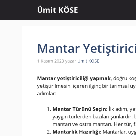
İçeriğe
Ümit KÖSE
atla
Mantar Yetiştirici
1 Kasım 2023
yazar
Ümit KÖSE
Mantar yetiştiriciliği yapmak
, doğru ko
yetiştirilmesini içeren ilginç bir tarımsal u
adımlar:
Mantar
Türünü
Seçin
: İlk adım, y
yaygın türlerden bazıları şunlardır
mantarı ve ostra mantarı. Her tür, f
Mantarlık Hazırlığı:
Mantarlar, uyg