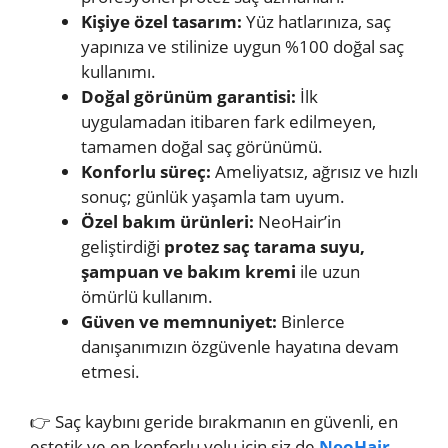
Kişiye özel tasarım:
Yüz hatlarınıza, saç
yapınıza ve stilinize uygun %100 doğal saç
kullanımı.
Doğal görünüm garantisi:
İlk
uygulamadan itibaren fark edilmeyen,
tamamen doğal saç görünümü.
Konforlu süreç:
Ameliyatsız, ağrısız ve hızlı
sonuç; günlük yaşamla tam uyum.
Özel bakım ürünleri:
NeoHair’in
geliştirdiği
protez saç tarama suyu,
şampuan ve bakım kremi
ile uzun
ömürlü kullanım.
Güven ve memnuniyet:
Binlerce
danışanımızın özgüvenle hayatına devam
etmesi.
👉 Saç kaybını geride bırakmanın en güvenli, en
estetik ve en konforlu yolu için siz de
NeoHair