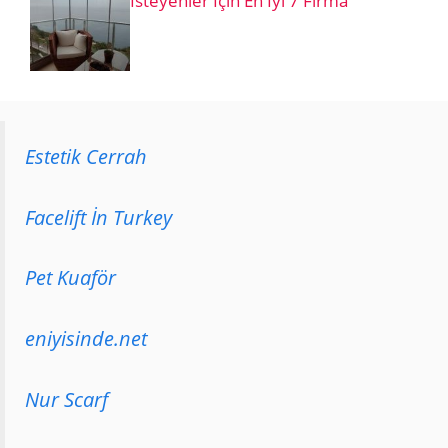
İsteyenler İçin En İyi 7 Firma
Estetik Cerrah
Facelift İn Turkey
Pet Kuaför
eniyisinde.net
Nur Scarf