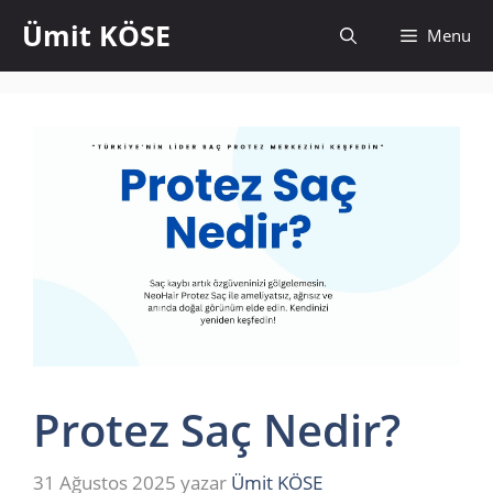
İçeriğe
Ümit KÖSE
Menu
atla
Protez Saç Nedir?
31 Ağustos 2025
yazar
Ümit KÖSE